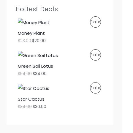
Hottest Deals
P
Sale
R
Money Plant
$
23.00
$
20.00
O
D
P
Sale
U
R
Green Soil Lotus
$
54.00
$
34.00
C
O
T
D
P
Sale
O
U
R
Star Cactus
$
34.00
$
30.00
N
C
O
S
T
D
A
O
U