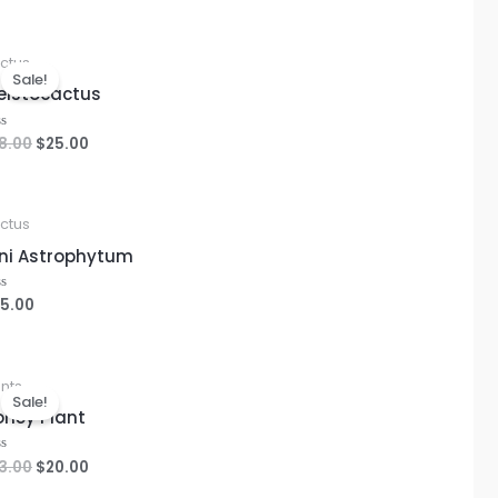
ctus
Sale!
eistocactus
8.00
$
25.00
ted
ctus
ni Astrophytum
5.00
ted
ants
Sale!
ney Plant
3.00
$
20.00
ted