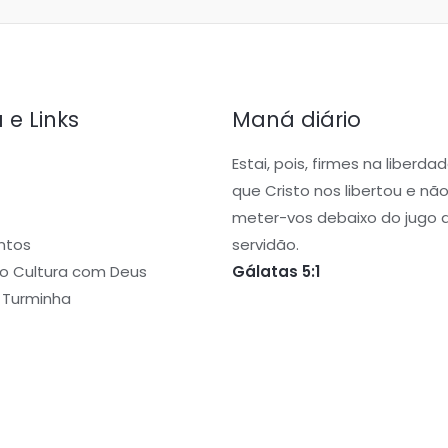
a e Links
Maná diário
Estai, pois, firmes na liberd
que Cristo nos libertou e não
meter-vos debaixo do jugo 
ntos
servidão.
o Cultura com Deus
Gálatas 5:1
e Turminha