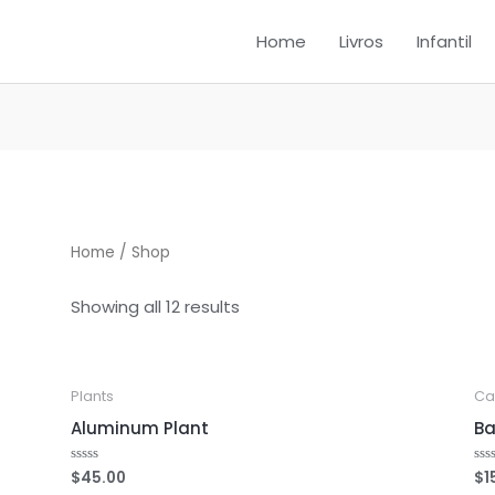
Home
Livros
Infantil
Home
/ Shop
Showing all 12 results
Plants
Ca
Aluminum Plant
Ba
$
45.00
$
1
Rated
Ra
0
0