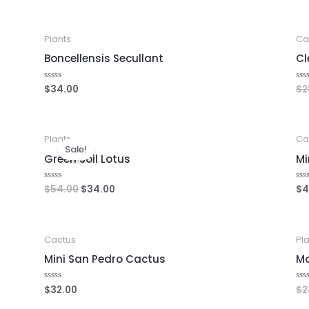
out
out
of
of
5
5
Plants
Ca
Boncellensis Secullant
Cl
$
34.00
$
2
Rated
Ra
0
0
out
out
of
of
5
5
Plants
Ca
Sale!
Green Soil Lotus
Mi
$
54.00
$
34.00
$
4
Rated
Ra
0
0
out
out
of
of
5
5
Cactus
Pl
Mini San Pedro Cactus
Mo
$
32.00
$
2
Rated
Ra
0
0
out
out